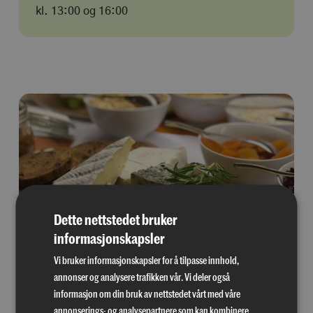
kl. 13:00 og 16:00
Dette nettstedet bruker
informasjonskapsler
Buffeten byr på tradisjonelle juleretter, kalde og
Vi bruker informasjonskapsler for å tilpasse innhold,
varme favoritter, samt søte desserter for både små
annonser og analysere trafikken vår. Vi deler også
og store. Dette er søndagshygge med smak av jul – en
informasjon om din bruk av nettstedet vårt med våre
opplevelse for hele familien.
annonserings- og analysepartnere som kan kombinere