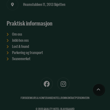
Hvamstubben 11, 2013 Skjetten
Praktisk informasjon
Om oss
Jobb hos oss
Lost & found
Parkering og transport
Svanemerket
F
I
a
n
c
s
e
t
FORSIDEN
KURS & KONFERANSE
HOTELLROM
KONTAKT
PERSONVERN
b
a
© 2025 QUALITY HOTEL OLAVSGAARD