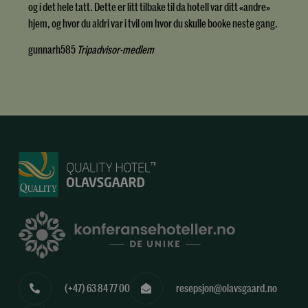
og i det hele tatt. Dette er litt tilbake til da hotell var ditt «andre»
hjem, og hvor du aldri var i tvil om hvor du skulle booke neste gang.
gunnarh585
Tripadvisor-medlem
(+47) 63 84 77 00
resepsjon@olavsgaard.no