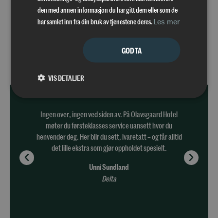
den med annen informasjon du har gitt dem eller som de
har samlet inn fra din bruk av tjenestene deres.
Les mer
GODTA
Dette sier våre gjester
VIS DETALJER
Ingen over, ingen ved siden av. På Olavsgaard Hotel
møter du førsteklasses service uansett hvor du
henvender deg. Her blir du sett, ivaretatt – og får alltid
det lille ekstra som gjør oppholdet spesielt.
Unni Sundland
Delta