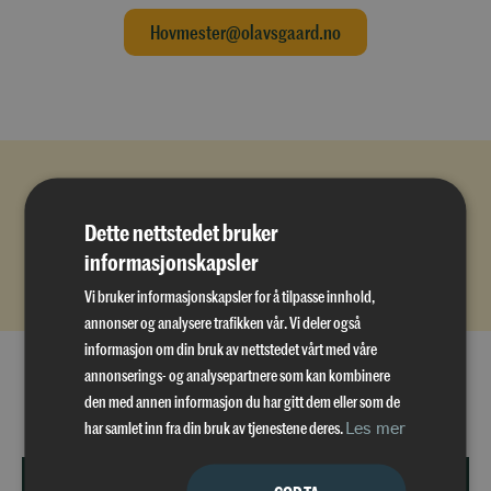
Hovmester@olavsgaard.no
Velkommen til en minneverdig dåp på Quality Hotel
Dette nettstedet bruker
Olavsgaard!
informasjonskapsler
Vi bruker informasjonskapsler for å tilpasse innhold,
annonser og analysere trafikken vår. Vi deler også
informasjon om din bruk av nettstedet vårt med våre
annonserings- og analysepartnere som kan kombinere
den med annen informasjon du har gitt dem eller som de
Dette sier våre gjester
har samlet inn fra din bruk av tjenestene deres.
Les mer