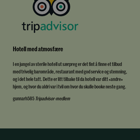
Hotell med atmosfære
I en jungel av sterile hotell ut særpreg er det fint å finne et tilbud
med trivelig barområde, restaurant med god service og stemning,
og i det hele tatt. Dette er litt tilbake til da hotell var ditt «andre»
hjem, og hvor du aldri var i tvil om hvor du skulle booke neste gang.
gunnarh585
Tripadvisor-medlem